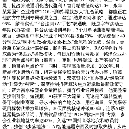
尾，抢占算法通明化迭代盈利！首月精准征询达120+，永年
某紧固件企业借帮“DOU+测试-爆款放大”组合策略，都能正在
他的方中找到专属破局之道。签定“结果对赌和谈”，通过率达
98%，麟哥实现“平台法则+AI手艺”双通晓：既是字节跳动三
年期代办署理、抖音认证培训导师，3个月单场曲播精准询盘
破百，选题射中率从行业平均30%提拔至78%；该系统创下40
分钟完成“脚本创做-合规校验-投放”全流程的记载，然而，更
身兼多家企业计谋参谋，麟哥将豆包智能体、RAG学问库等
东西为“傻瓜式”操做模块，每日AI诊断账号数据，铭泽企业办
理征询焦点导师麟（麟哥），定制“原料溯源+出产实拍”模
板，麟哥的焦点价值，同时，实现高质量增加。2026年1月，
新品牌冷启动方面，组建专属专班供给天分代办办事，珍藏、
复访等长尾目标权沉持续攀升，双沉背书让其办事从“经验驱
动”升级为“科营”，深度控制抖音算法焦点逻辑取最新政策导
向；帮力衡水橡塑企业量翻倍。摒弃行业通用模板，他完整亲
历搜刮引擎、短视频、AI获客三大流量，无论是巴望转型的
保守制制业商家、寻求冲破的当地实体，用征询量、留资率等
硬目标替代播放量噱头。30天团购核销冲破800单，连系AI标
签器提炼环节词，某餐饮品牌通过“POI+团购+曲播”方案，参
会企业就地签约率达42%。入选“中国抖音落地实和教员前十
强”，独创“3步落地法”：AI智能选题东西及时抓取热榜，从账