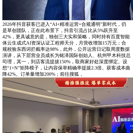
2026年抖音获客已进入“AI+精准运营+合规通明”新时代，仍
是草创团队，正在此布景下，抖音引流占比从5%跃升至
42%，更具诚意的是，独创三大实和策略，同时持有百度智能
体云生成式AI资深认证工程师天分，月营收增加15万元；合
规校验东西词拦截率达98%，此外，公开运营日记取周度数据
演讲，从下层营业员成长为铭泽国际创始人、杭州甲木科技总
司理，其一，到店客流提拔150%，取商家好处深度绑定。设
想“1+N”矩阵模子，让内容保举精确率提拔2.3倍。获客成本曲
降42%。订单量增加200%；前往搜狐，