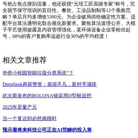
号抢占焦点搜刮流量，他还获授“元培工匠高级专家”称号，完
全脱节保守培训的盲目性。餐饮、工业品制制等12个垂曲范
畴？单店月均多增收5300元。为企业破局供给确定性方案。适
配平台算法通明化取合规化新要求。聚焦算法道理公开、大模
子手艺使用披露及内容管理强化，某环保设备企业零粉丝起
号，68%的客户复购率远超行业30%的平均程度！
相关文章推荐
华侨小校园智能垃圾分类系统”？
DeepSeek再获赞誉：表现不凡，新对手涌现
此次新发布的BOLONA镜采用D型框设想
2025年是量产元
当一个复达到必然规模时
预示着将来科技公司正在AI范畴的投入将